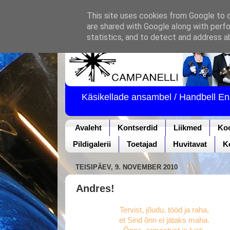
This site uses cookies from Google to de
are shared with Google along with perfo
statistics, and to detect and address a
Käsikellade ansambel / Handbell E
Avaleht
Kontserdid
Liikmed
Ko
Pildigalerii
Toetajad
Huvitavat
K
TEISIPÄEV, 9. NOVEMBER 2010
Andres!
Tervist, jõudu, tööd ja raha,
et Sind õnn ei jätaks maha.