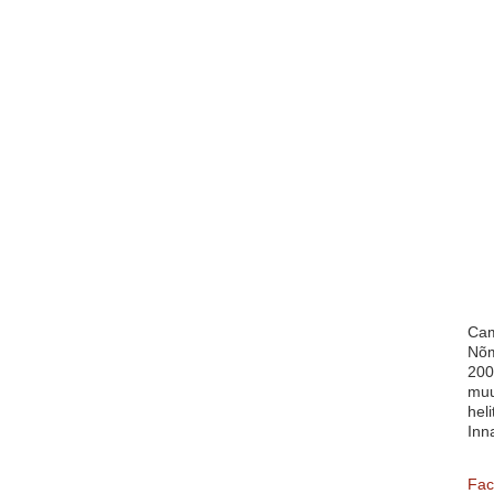
Cam
Nõm
200
muu
heli
Inn
Fac