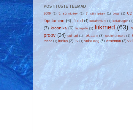
POSTITUSTE TEEMAD
CD
2009
(1)
5. sünnipäev
(1)
7. sünnipäev
(1)
blogi
(1)
lõpetamine
(6)
jõulud
(4)
kellafestival
(1)
kellalaager
(1
liikmed
(63)
(7)
kroonika
(6)
m
laulupidu
(1)
proov
(24)
reklaam
(3)
pulmad
(1)
soolokontsert
(1)
vi
toetus
(2)
vaba aeg
(5)
Venemaa
(2)
teised
(1)
TV
(1)