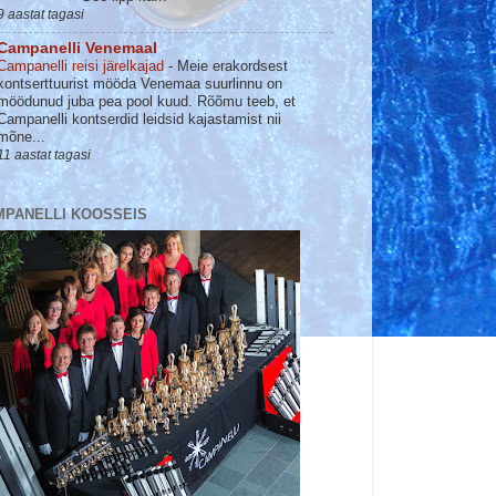
9 aastat tagasi
Campanelli Venemaal
Campanelli reisi järelkajad
-
Meie erakordsest
kontserttuurist mööda Venemaa suurlinnu on
möödunud juba pea pool kuud. Rõõmu teeb, et
Campanelli kontserdid leidsid kajastamist nii
mõne...
11 aastat tagasi
MPANELLI KOOSSEIS