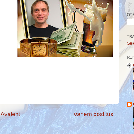
OTS
TR
Sel
REI
Avaleht
Vanem postitus