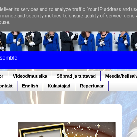
liver its services and to analyze traffic. Your IP address and u
rmance and security metrics to ensure quality of service, gene
buse.
nsemble
or
Videod/muusika
Sõbrad ja tuttavad
Meedia/helisal
ontakt
English
Külastajad
Repertuaar