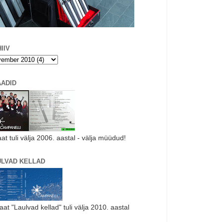
IIV
AADID
aat tuli välja 2006. aastal - välja müüdud!
ULVAD KELLAD
laat "Laulvad kellad" tuli välja 2010. aastal