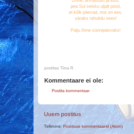
Õnne, armastust ja lusti,
pea Sul seisku uljalt püsti,
et kõik päevad, mis on ees,
säraks rahulolu sees!
Palju õnne sünnipäevaks!
postitas
Tiina R.
Kommentaare ei ole:
Postita kommentaar
Uuem postitus
Tellimine:
Postituse kommentaarid (Atom)