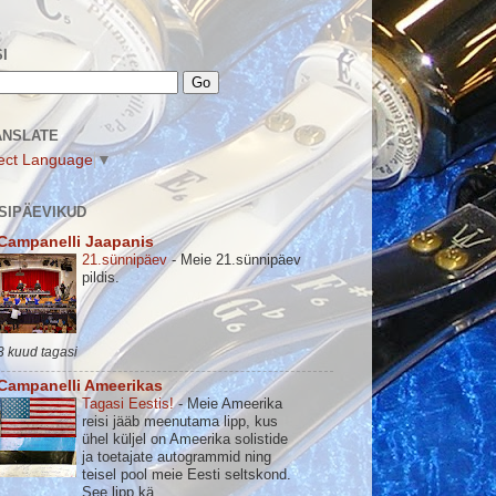
I
ANSLATE
ect Language
▼
SIPÄEVIKUD
Campanelli Jaapanis
21.sünnipäev
-
Meie 21.sünnipäev
pildis.
3 kuud tagasi
Campanelli Ameerikas
Tagasi Eestis!
-
Meie Ameerika
reisi jääb meenutama lipp, kus
ühel küljel on Ameerika solistide
ja toetajate autogrammid ning
teisel pool meie Eesti seltskond.
See lipp kä...