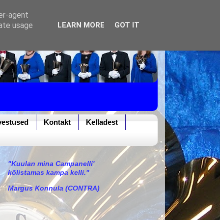
ser-agent
rate usage
LEARN MORE
GOT IT
vestused
Kontakt
Kelladest
"Kuulan mina Campanelli'
kõlistamas kampa kelli."
Margus Konnula (CONTRA)