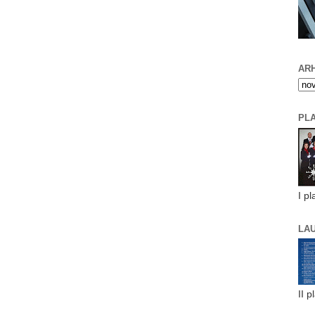
ARH
PL
I pl
LA
II p