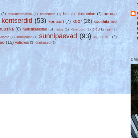
hooaja
(3)
hooaja alustamine
(2)
dokumentaalfilm
(1)
esinemine
(1)
kontserdid
(53)
koor
(26)
kontsert
(7)
kooriliikmed
)
uusika
(6)
muusikariistad
(5)
pidu
(2)
näitus
(1)
Peterburg
(1)
pilt
(1)
sünnipäevad
(93)
tagasiside
(2)
Soome
(1)
sünnipäev
(1)
deo
(15)
välisreis
(3)
õnnitlused
(1)
CA