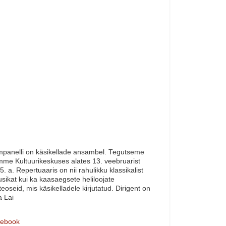
panelli on käsikellade ansambel. Tegutseme
me Kultuurikeskuses alates 13. veebruarist
5. a. Repertuaaris on nii rahulikku klassikalist
sikat kui ka kaasaegsete heliloojate
teoseid, mis käsikelladele kirjutatud. Dirigent on
a Lai
ebook