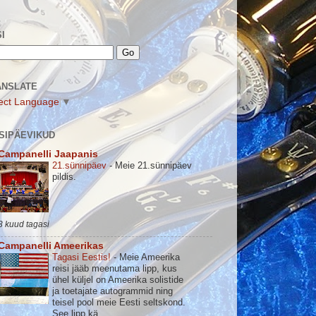
I
ANSLATE
ect Language
▼
SIPÄEVIKUD
Campanelli Jaapanis
21.sünnipäev
-
Meie 21.sünnipäev
pildis.
3 kuud tagasi
Campanelli Ameerikas
Tagasi Eestis!
-
Meie Ameerika
reisi jääb meenutama lipp, kus
ühel küljel on Ameerika solistide
ja toetajate autogrammid ning
teisel pool meie Eesti seltskond.
See lipp kä...