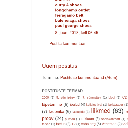
curry 4 shoes
longchamp outlet
ferragamo belt
balenciaga shoes
paul george shoes
8. juuni 2018, kell 06:45
Postita kommentaar
Uuem postitus
Tellimine:
Postituse kommentaarid (Atom)
POSTITUSTE TEEMAD
CD
2009
(1)
5. sünnipäev
(1)
7. sünnipäev
(1)
blogi
(1)
lõpetamine
(6)
jõulud
(4)
kellafestival
(1)
kellalaager
(1
liikmed
(63)
(7)
kroonika
(6)
m
laulupidu
(1)
proov
(24)
reklaam
(3)
pulmad
(1)
soolokontsert
(1)
vi
toetus
(2)
vaba aeg
(5)
Venemaa
(2)
teised
(1)
TV
(1)