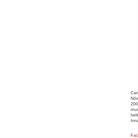
Cam
Nõm
200
muu
heli
Inn
Fac