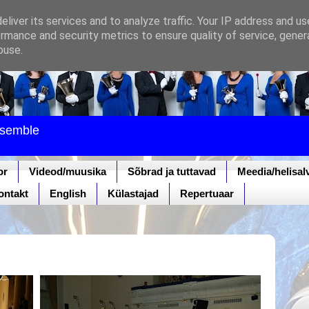
liver its services and to analyze traffic. Your IP address and u
rmance and security metrics to ensure quality of service, gene
buse.
nsemble
or
Videod/muusika
Sõbrad ja tuttavad
Meedia/helisal
ontakt
English
Külastajad
Repertuaar