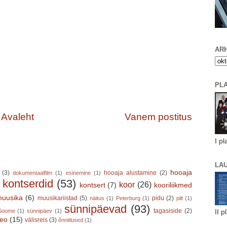
ARH
PL
Avaleht
Vanem postitus
I pl
LA
hooaja
(3)
hooaja alustamine
(2)
dokumentaalfilm
(1)
esinemine
(1)
kontserdid
(53)
koor
(26)
kontsert
(7)
kooriliikmed
)
uusika
(6)
muusikariistad
(5)
pidu
(2)
näitus
(1)
Peterburg
(1)
pilt
(1)
sünnipäevad
(93)
tagasiside
(2)
Soome
(1)
sünnipäev
(1)
II p
deo
(15)
välisreis
(3)
õnnitlused
(1)