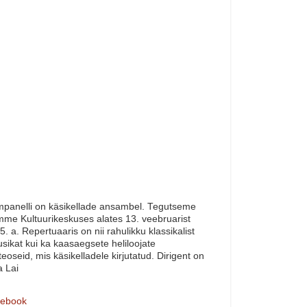
panelli on käsikellade ansambel. Tegutseme
me Kultuurikeskuses alates 13. veebruarist
5. a. Repertuaaris on nii rahulikku klassikalist
sikat kui ka kaasaegsete heliloojate
teoseid, mis käsikelladele kirjutatud. Dirigent on
a Lai
ebook