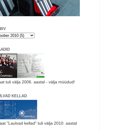
IIV
AADID
aat tuli välja 2006. aastal - välja müüdud!
ULVAD KELLAD
laat "Laulvad kellad" tuli välja 2010. aastal