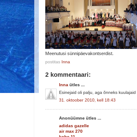
Meenutusi sünnipäevakontserdist.
postitas
Inna
2 kommentaari:
Inna
ütles ...
Esinejaid oli palju, aga õnneks kuulajaid
31. oktoober 2010, kell 18:43
Anonüümne ütles ...
adidas gazelle
air max 270
kobe 11