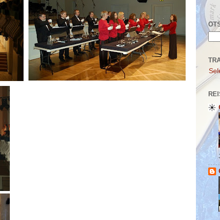
OTS
TR
Sel
REI