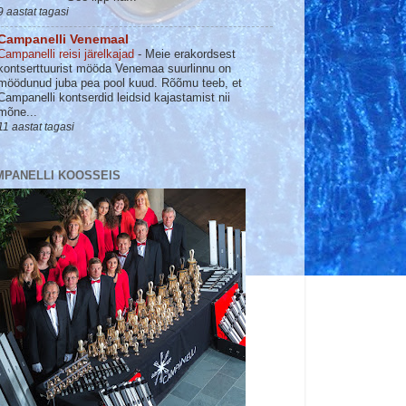
9 aastat tagasi
Campanelli Venemaal
Campanelli reisi järelkajad
-
Meie erakordsest
kontserttuurist mööda Venemaa suurlinnu on
möödunud juba pea pool kuud. Rõõmu teeb, et
Campanelli kontserdid leidsid kajastamist nii
mõne...
11 aastat tagasi
MPANELLI KOOSSEIS