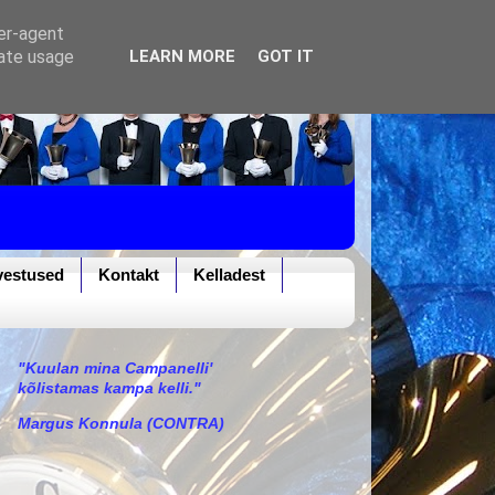
ser-agent
rate usage
LEARN MORE
GOT IT
vestused
Kontakt
Kelladest
"Kuulan mina Campanelli'
kõlistamas kampa kelli."
Margus Konnula (CONTRA)