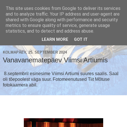
This site uses cookies from Google to deliver its services
and to analyze traffic. Your IP address and user-agent are
shared with Google along with performance and security
metrics to ensure quality of service, generate usage
Käsikellade ansambel / Handbell Ensemble
statistics, and to detect and address abuse.
▼
LEARN MORE
GOT IT
KOLMAPÄEV, 25. SEPTEMBER 2024
Vanavanematepäev Viimsi Artiumis
8.septembril esinesime Viimsi Artiumi suures saalis. Saal
oli tõepoolest väga suur. Fotomeenutused Tiit Mõtuse
fotokaamera abil.