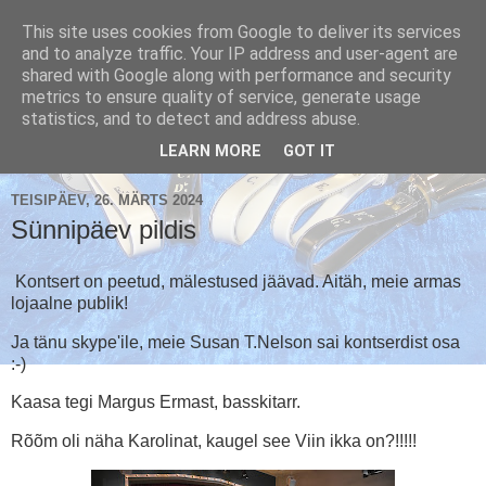
This site uses cookies from Google to deliver its services
and to analyze traffic. Your IP address and user-agent are
shared with Google along with performance and security
metrics to ensure quality of service, generate usage
Käsikellade ansambel / Handbell Ensemble
statistics, and to detect and address abuse.
▼
LEARN MORE
GOT IT
TEISIPÄEV, 26. MÄRTS 2024
Sünnipäev pildis
Kontsert on peetud, mälestused jäävad. Aitäh, meie armas
lojaalne publik!
Ja tänu skype'ile, meie Susan T.Nelson sai kontserdist osa
:-)
Kaasa tegi Margus Ermast, basskitarr.
Rõõm oli näha Karolinat, kaugel see Viin ikka on?!!!!!