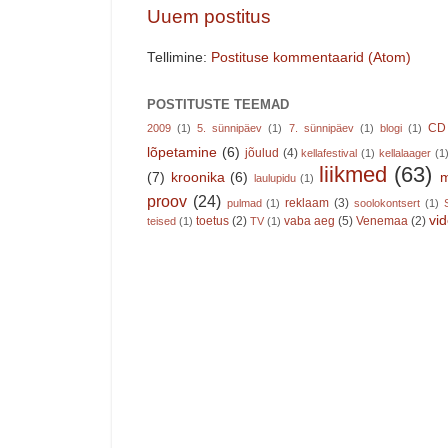
Uuem postitus
Tellimine:
Postituse kommentaarid (Atom)
POSTITUSTE TEEMAD
CD
2009
(1)
5. sünnipäev
(1)
7. sünnipäev
(1)
blogi
(1)
lõpetamine
(6)
jõulud
(4)
kellafestival
(1)
kellalaager
(1
liikmed
(63)
(7)
kroonika
(6)
m
laulupidu
(1)
proov
(24)
reklaam
(3)
pulmad
(1)
soolokontsert
(1)
vi
toetus
(2)
vaba aeg
(5)
Venemaa
(2)
teised
(1)
TV
(1)