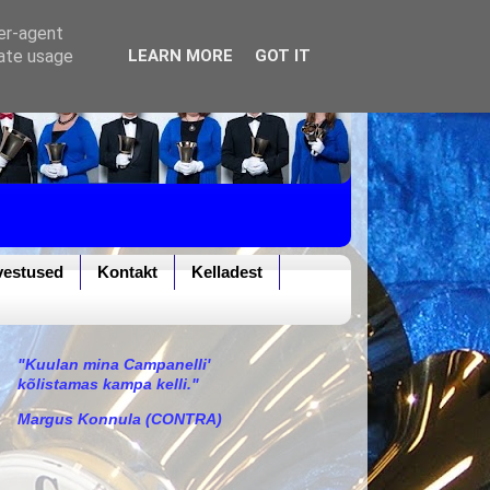
ser-agent
rate usage
LEARN MORE
GOT IT
vestused
Kontakt
Kelladest
"Kuulan mina Campanelli'
kõlistamas kampa kelli."
Margus Konnula (CONTRA)