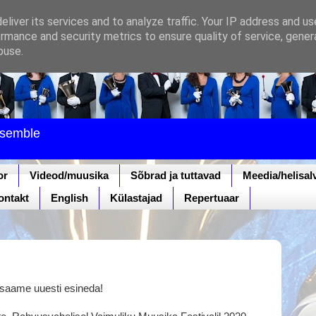
liver its services and to analyze traffic. Your IP address and u
rmance and security metrics to ensure quality of service, gene
buse.
nsemble
or
Videod/muusika
Sõbrad ja tuttavad
Meedia/helisal
ontakt
English
Külastajad
Repertuaar
 uuesti esineda!