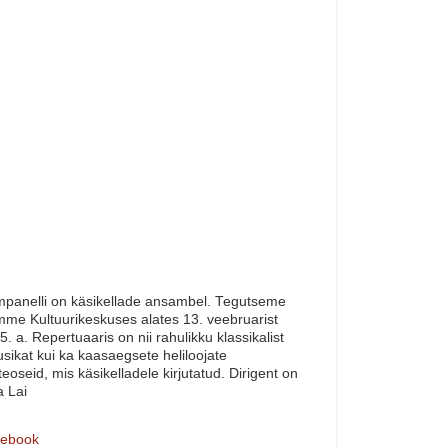
panelli on käsikellade ansambel. Tegutseme
me Kultuurikeskuses alates 13. veebruarist
5. a. Repertuaaris on nii rahulikku klassikalist
sikat kui ka kaasaegsete heliloojate
teoseid, mis käsikelladele kirjutatud. Dirigent on
a Lai
ebook