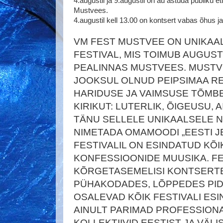
4.augustil ja 9.augustil on au astuda publiku 
Mustvees.
4.augustil kell 13.00 on kontsert vabas õhus j
VM FEST MUSTVEE ON UNIKAAL
FESTIVAL, MIS TOIMUB AUGUST
PEALINNAS MUSTVEES. MUSTV
JOOKSUL OLNUD PEIPSIMAA RE
HARIDUSE JA VAIMSUSE TÕMBEK
KIRIKUT: LUTERLIK, ÕIGEUSU, 
TÄNU SELLELE UNIKAALSELE 
NIMETADA OMAMOODI „EESTI J
FESTIVALIL ON ESINDATUD KÕ
KONFESSIOONIDE MUUSIKA. FE
KÕRGETASEMELISI KONTSERTE
PÜHAKODADES, LÕPPEDES PID
OSALEVAD KÕIK FESTIVALI ESI
AINULT PARIMAD PROFESSIONA
KOLLEKTIIVID EESTIST JA VÄLI