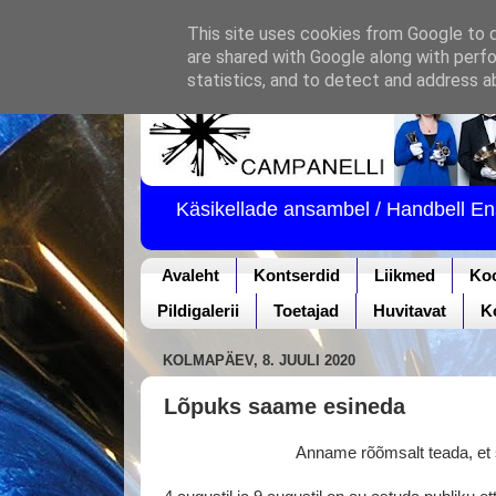
This site uses cookies from Google to de
are shared with Google along with perfo
statistics, and to detect and address a
Käsikellade ansambel / Handbell E
Avaleht
Kontserdid
Liikmed
Ko
Pildigalerii
Toetajad
Huvitavat
K
KOLMAPÄEV, 8. JUULI 2020
Lõpuks saame esineda
Anname rõõmsalt teada, et saame