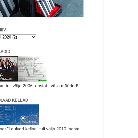
IIV
AADID
aat tuli välja 2006. aastal - välja müüdud!
ULVAD KELLAD
laat "Laulvad kellad" tuli välja 2010. aastal