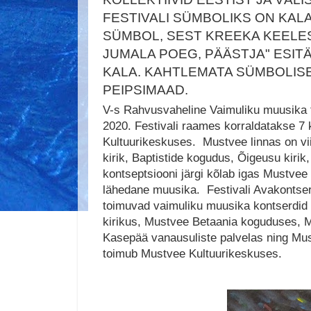
FESTIVALI SÜMBOLIKS ON KAL
SÜMBOL, SEST KREEKA KEELES
JUMALA POEG, PÄÄSTJA" ESIT
KALA. KAHTLEMATA SÜMBOLISE
PEIPSIMAAD.
V-s Rahvusvaheline Vaimuliku muusika
2020. Festivali raames korraldatakse 
Kultuurikeskuses. Mustvee linnas on vi
kirik, Baptistide kogudus, Õigeusu kirik,
kontseptsiooni järgi kõlab igas Mustvee 
lähedane muusika. Festivali Avakontser
toimuvad vaimuliku muusika kontserdi
kirikus, Mustvee Betaania koguduses, Mu
Kasepää vanausuliste palvelas ning Must
toimub Mustvee Kultuurikeskuses.