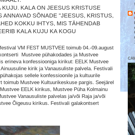
A KUJU. KALA ON JEESUS KRISTUSE
 ANNAVAD SÕNADE "JEESUS, KRISTUS,
ÄHED KOKKU IHTYS, MIS TÄHENDAB
ERIB KALA KUJU KA KOGU
 festival VM FEST MUSTVEE toimub 04.-09.august
7 kontserti Mustvee pühakodades ja Mustvee
CA
is erineva konfessiooniga kirikut: EELK Mustvee
 Ainuusuline kirik ja Vanausuliste palvela. Festivali
pühakojas sellele konfessioonile ja kultuurile
t toimub Mustvee Kultuurikeskuse pargis. Seejärel
d Mustvee EELK kirikus, Mustvee Püha Kolmainu
stvee Vanausuliste palvelas ja/või Raja ja/või
vee Õigeusu kirikus. Festivali galakontsert