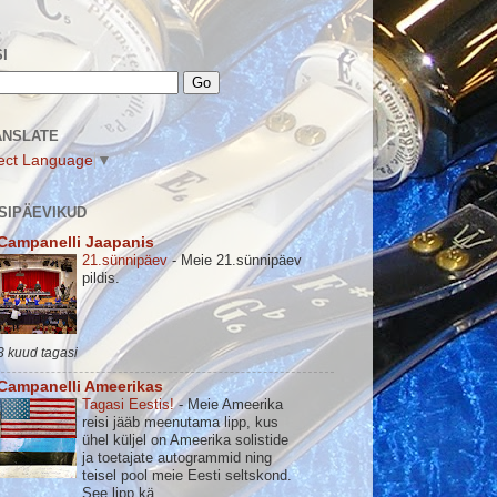
I
ANSLATE
ect Language
▼
SIPÄEVIKUD
Campanelli Jaapanis
21.sünnipäev
-
Meie 21.sünnipäev
pildis.
3 kuud tagasi
Campanelli Ameerikas
Tagasi Eestis!
-
Meie Ameerika
reisi jääb meenutama lipp, kus
ühel küljel on Ameerika solistide
ja toetajate autogrammid ning
teisel pool meie Eesti seltskond.
See lipp kä...