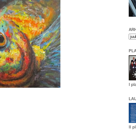
ARH
PL
I pl
LA
II p