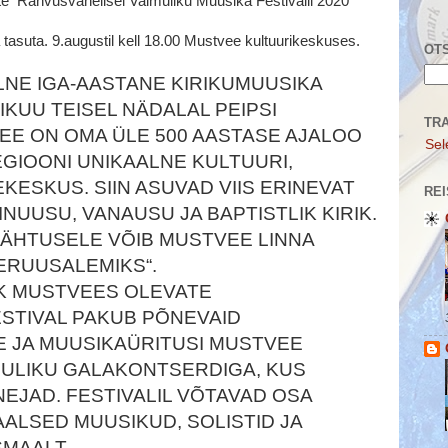
ette Rahvusvahelisel Vaimuliku Muusika Festivalil 2020
a tasuta. 9.augustil kell 18.00 Mustvee kultuurikeskuses.
OTS
NE IGA-AASTANE KIRIKUMUUSIKA
IKUU TEISEL NÄDALAL PEIPSI
TR
EE ON OMA ÜLE 500 AASTASE AJALOO
Sel
GIOONI UNIKAALNE KULTUURI,
ESKUS. SIIN ASUVAD VIIS ERINEVAT
REI
AINUUSU, VANAUSU JA BAPTISTLIK KIRIK.
NÄHTUSELE VÕIB MUSTVEE LINNA
ERUUSALEMIKS“.
IK MUSTVEES OLEVATE
STIVAL PAKUB PÕNEVAID
 JA MUUSIKAÜRITUSI MUSTVEE
ULIKU GALAKONTSERDIGA, KUS
NEJAD. FESTIVALIL VÕTAVAD OSA
ALSED MUUSIKUD, SOLISTID JA
SMAALT.