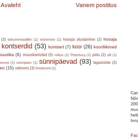
Avaleht
Vanem postitus
hooaja
(3)
hooaja alustamine
(2)
dokumentaalfilm
(1)
esinemine
(1)
kontserdid
(53)
koor
(26)
kontsert
(7)
kooriliikmed
)
uusika
(6)
muusikariistad
(5)
pidu
(2)
näitus
(1)
Peterburg
(1)
pilt
(1)
sünnipäevad
(93)
tagasiside
(2)
Soome
(1)
sünnipäev
(1)
deo
(15)
välisreis
(3)
õnnitlused
(1)
Cam
Nõm
200
muu
heli
Inn
Fac