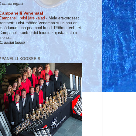
9 aastat tagasi
Campanelli Venemaal
Campanelli reisi järelkajad
-
Meie erakordsest
kontserttuurist mööda Venemaa suurlinnu on
möödunud juba pea pool kuud. Rõõmu teeb, et
Campanelli kontserdid leidsid kajastamist nii
mõne...
11 aastat tagasi
MPANELLI KOOSSEIS