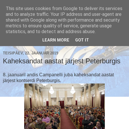
This site uses cookies from Google to deliver its services
and to analyze traffic. Your IP address and user-agent are
shared with Google along with performance and security
metrics to ensure quality of service, generate usage
Käsikellade ansambel / Handbell Ensemble
statistics, and to detect and address abuse.
▼
LEARN MORE
GOT IT
TEISIPÄEV, 22. JAANUAR 2019
Kaheksandat aastat järjest Peterburgis
8. jaanuaril andis Campanelli juba kaheksandat aastat
järjest kontserdi Peterburgis.