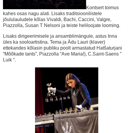
Kontsert toimus
kahes osas nagu alati. Lisaks traditsioonilistele
jõululauludele kõlas Vivaldi, Bachi, Caccini, Valgre,
Piazzolla, Susan T Nelsoni ja teiste heliloojate looming.
Lisaks dirigeerimisele ja ansamblimängule, astus Inna
üles ka sooloartistina. Tema ja Ädu Lauri (klaver)
ettekandes kõlasin publiku poolt armastatud Hatšaturjani
“Mõõkade tants”, Piazzolla “Ave Maria!), C.Saint-Saens ”
Luik “.