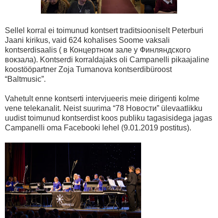
Sellel korral ei toimunud kontsert traditsiooniselt Peterburi
Jaani kirikus, vaid 624 kohalises Soome vaksali
kontserdisaalis ( в Концертном зале у Финляндского
вокзала). Kontserdi korraldajaks oli Campanelli pikaajaline
koostööpartner Zoja Tumanova kontserdibüroost
“Baltmusic”.
Vahetult enne kontserti intervjueeris meie dirigenti kolme
vene telekanalit. Neist suurima “78 Новости” ülevaatlikku
uudist toimunud kontserdist koos publiku tagasisidega jagas
Campanelli oma Facebooki lehel (9.01.2019 postitus).