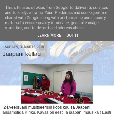
This site uses cookies from Google to deliver its services
and to analyze traffic. Your IP address and user-agent are
shared with Google along with performance and security
metrics to ensure quality of service, generate usage
Käsikellade ansambel / Handbell Ensemble
statistics, and to detect and address abuse.
▼
LEARN MORE
GOT IT
LAUPÄEV, 3. MÄRTS 2018
Jaapani kellad
24.veebruaril musitseerisin koos kuulsa Jaapani
ansambliga Kiriku. Kavas oli eesti ja jaapani muusika ( Eesti