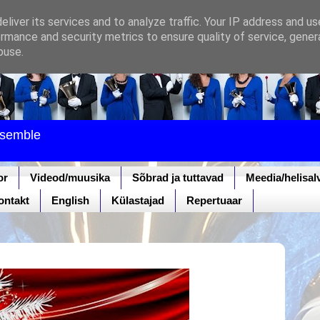
liver its services and to analyze traffic. Your IP address and u
rmance and security metrics to ensure quality of service, gene
buse.
nsemble
or
Videod/muusika
Sõbrad ja tuttavad
Meedia/helisal
ontakt
English
Külastajad
Repertuaar