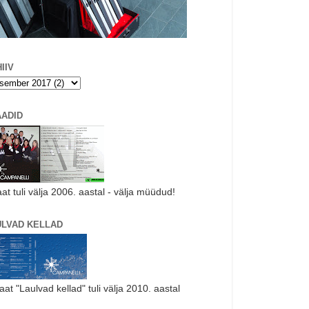
IIV
AADID
aat tuli välja 2006. aastal - välja müüdud!
ULVAD KELLAD
laat "Laulvad kellad" tuli välja 2010. aastal