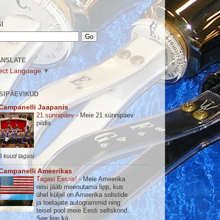
I
ANSLATE
ect Language
▼
SIPÄEVIKUD
Campanelli Jaapanis
21.sünnipäev
-
Meie 21.sünnipäev
pildis.
3 kuud tagasi
Campanelli Ameerikas
Tagasi Eestis!
-
Meie Ameerika
reisi jääb meenutama lipp, kus
ühel küljel on Ameerika solistide
ja toetajate autogrammid ning
teisel pool meie Eesti seltskond.
See lipp kä...