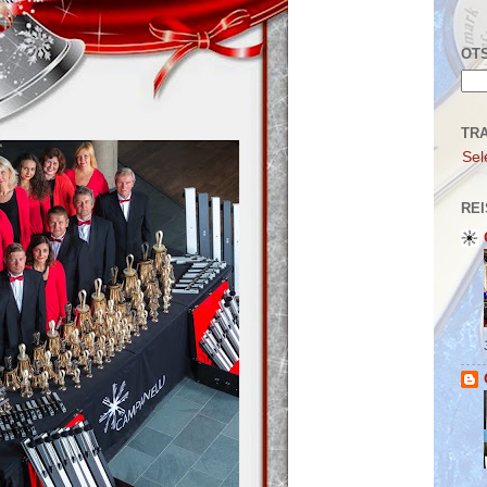
OTS
TR
Sel
REI