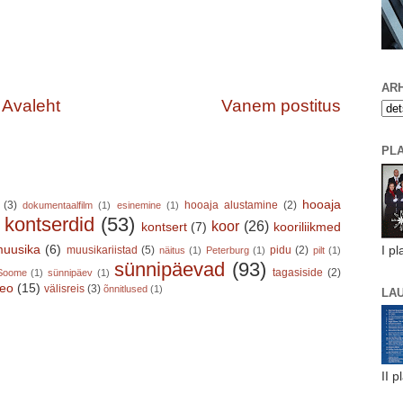
ARH
Avaleht
Vanem postitus
PL
hooaja
(3)
hooaja alustamine
(2)
dokumentaalfilm
(1)
esinemine
(1)
kontserdid
(53)
koor
(26)
kontsert
(7)
kooriliikmed
)
uusika
(6)
I pl
muusikariistad
(5)
pidu
(2)
näitus
(1)
Peterburg
(1)
pilt
(1)
sünnipäevad
(93)
tagasiside
(2)
Soome
(1)
sünnipäev
(1)
deo
(15)
välisreis
(3)
õnnitlused
(1)
LA
II p