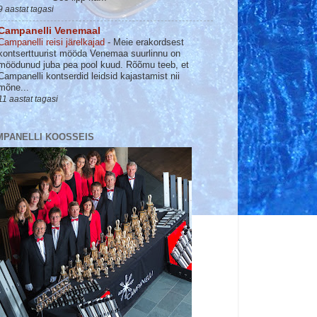
9 aastat tagasi
Campanelli Venemaal
Campanelli reisi järelkajad
-
Meie erakordsest
kontserttuurist mööda Venemaa suurlinnu on
möödunud juba pea pool kuud. Rõõmu teeb, et
Campanelli kontserdid leidsid kajastamist nii
mõne...
11 aastat tagasi
MPANELLI KOOSSEIS