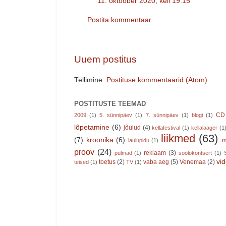
11. oktoober 2020, kell 19:15
Postita kommentaar
Uuem postitus
Tellimine:
Postituse kommentaarid (Atom)
POSTITUSTE TEEMAD
CD
2009
(1)
5. sünnipäev
(1)
7. sünnipäev
(1)
blogi
(1)
lõpetamine
(6)
jõulud
(4)
kellafestival
(1)
kellalaager
(1
liikmed
(63)
(7)
kroonika
(6)
m
laulupidu
(1)
proov
(24)
reklaam
(3)
pulmad
(1)
soolokontsert
(1)
vi
toetus
(2)
vaba aeg
(5)
Venemaa
(2)
teised
(1)
TV
(1)