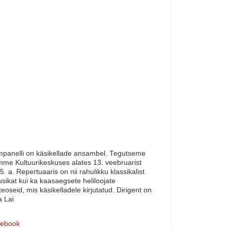
panelli on käsikellade ansambel. Tegutseme
me Kultuurikeskuses alates 13. veebruarist
5. a. Repertuaaris on nii rahulikku klassikalist
sikat kui ka kaasaegsete heliloojate
teoseid, mis käsikelladele kirjutatud. Dirigent on
a Lai
ebook