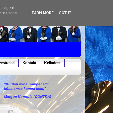
ser-agent
rate usage
LEARN MORE
GOT IT
vestused
Kontakt
Kelladest
"Kuulan mina Campanelli'
kõlistamas kampa kelli."
Margus Konnula (CONTRA)