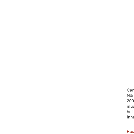
Cam
Nõm
200
muu
heli
Inn
Fac