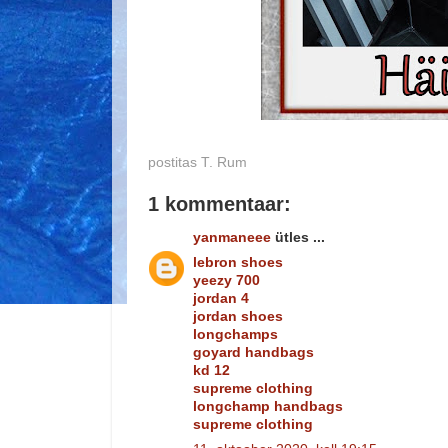
postitas
T. Rum
1 kommentaar:
yanmaneee
ütles ...
lebron shoes
yeezy 700
jordan 4
jordan shoes
longchamps
goyard handbags
kd 12
supreme clothing
longchamp handbags
supreme clothing