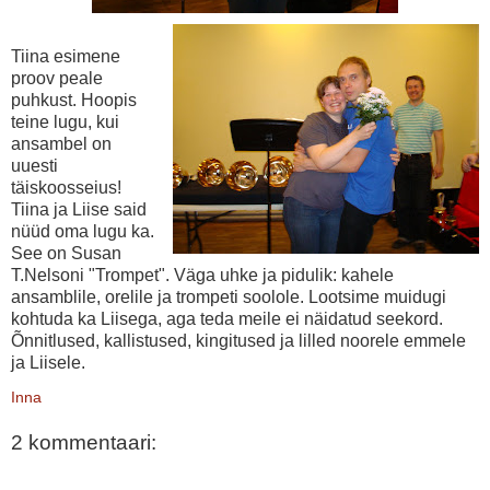
Tiina esimene
proov peale
puhkust. Hoopis
teine lugu, kui
ansambel on
uuesti
täiskoosseius!
Tiina ja Liise said
nüüd oma lugu ka.
See on Susan
T.Nelsoni "Trompet". Väga uhke ja pidulik: kahele
ansamblile, orelile ja trompeti soolole. Lootsime muidugi
kohtuda ka Liisega, aga teda meile ei näidatud seekord.
Õnnitlused, kallistused, kingitused ja lilled noorele emmele
ja Liisele.
Inna
2 kommentaari: