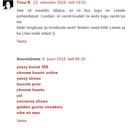
Tiina R.
13. oktoober 2010, kell 16:51
See oli meeldiv üllatus, et nii ilus lugu on Liisele
pühendatud. Loodan, et varsti kuuleb ta seda lugu varsti ka
ise.
Aitäh kingituse ja õnnitluste eest! Andsin need kõik Liisele ja
ka Liise issile edasi:))
Vasta
Anonüümne
8. juuni 2018, kell 06:16
yeezy boost 350
chrome hearts online
yeezy shoes
lacoste polo
chrome hearts
ysl
converse shoes
golden goose sneakers
nike air max
Vasta