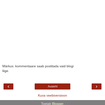
Märkus: kommentaare saab postitada vaid blogi
liige.
‹
›
Avaleht
Kuva veebiversioon
Toetab
Blogger
.