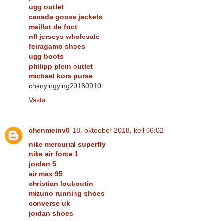
ugg outlet
canada goose jackets
maillot de foot
nfl jerseys wholesale
ferragamo shoes
ugg boots
philipp plein outlet
michael kors purse
chenyingying20180910
Vasta
chenmeinv0
18. oktoober 2018, kell 06:02
nike mercurial superfly
nike air force 1
jordan 5
air max 95
christian louboutin
mizuno running shoes
converse uk
jordan shoes