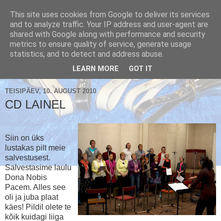
This site uses cookies from Google to deliver its services
and to analyze traffic. Your IP address and user-agent are
shared with Google along with performance and security
metrics to ensure quality of service, generate usage
Käsikellade ansambel / Handbell Ensemble
statistics, and to detect and address abuse.
▼
LEARN MORE
GOT IT
TEISIPÄEV, 10. AUGUST 2010
CD LAINEL
Siin on üks
lustakas pilt meie
salvestusest.
Salvestasime laulu
Dona Nobis
Pacem. Alles see
oli ja juba plaat
käes! Pildil olete te
kõik kuidagi liiga