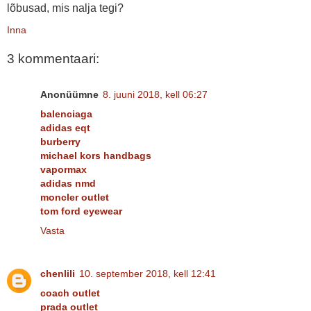
lõbusad, mis nalja tegi?
Inna
3 kommentaari:
Anonüümne
8. juuni 2018, kell 06:27
balenciaga
adidas eqt
burberry
michael kors handbags
vapormax
adidas nmd
moncler outlet
tom ford eyewear
Vasta
chenlili
10. september 2018, kell 12:41
coach outlet
prada outlet