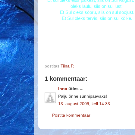
Et sul oleks elus päikest, siis on Sul valgust.
oleks laulu, siis on sul lusti.
Et Sul oleks sõpru, siis on sul soojust.
Et Sul oleks tervis, siis on sul kõike.
postitas
Tiina P.
1 kommentaar:
Inna
ütles ...
Palju õnne sünnipäevaks!
13. august 2009, kell 14:33
Postita kommentaar