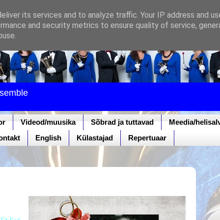
liver its services and to analyze traffic. Your IP address and u
rmance and security metrics to ensure quality of service, gene
buse.
nsemble
or
Videod/muusika
Sõbrad ja tuttavad
Meedia/helisal
ontakt
English
Külastajad
Repertuaar