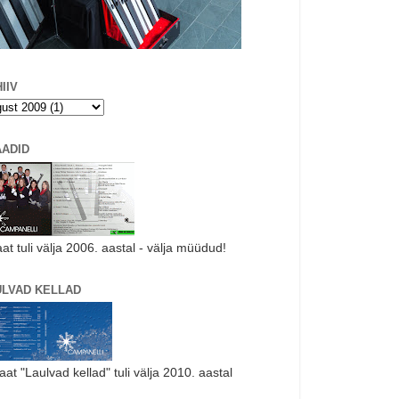
IIV
AADID
aat tuli välja 2006. aastal - välja müüdud!
ULVAD KELLAD
laat "Laulvad kellad" tuli välja 2010. aastal