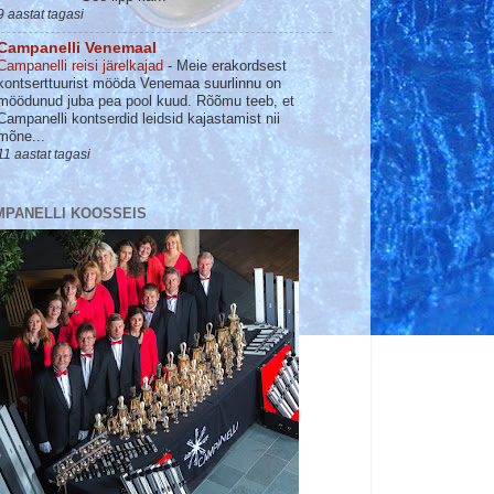
9 aastat tagasi
Campanelli Venemaal
Campanelli reisi järelkajad
-
Meie erakordsest
kontserttuurist mööda Venemaa suurlinnu on
möödunud juba pea pool kuud. Rõõmu teeb, et
Campanelli kontserdid leidsid kajastamist nii
mõne...
11 aastat tagasi
MPANELLI KOOSSEIS