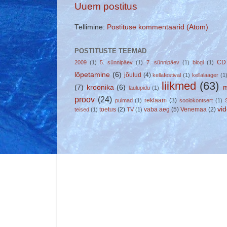
Uuem postitus
Tellimine:
Postituse kommentaarid (Atom)
POSTITUSTE TEEMAD
CD
2009
(1)
5. sünnipäev
(1)
7. sünnipäev
(1)
blogi
(1)
lõpetamine
(6)
jõulud
(4)
kellafestival
(1)
kellalaager
(1
liikmed
(63)
(7)
kroonika
(6)
m
laulupidu
(1)
proov
(24)
reklaam
(3)
pulmad
(1)
soolokontsert
(1)
vi
toetus
(2)
vaba aeg
(5)
Venemaa
(2)
teised
(1)
TV
(1)