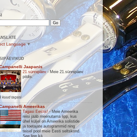
I
ANSLATE
ect Language
▼
SIPÄEVIKUD
Campanelli Jaapanis
21.sünnipäev
-
Meie 21.sünnipäev
pildis.
3 kuud tagasi
Campanelli Ameerikas
Tagasi Eestis!
-
Meie Ameerika
reisi jääb meenutama lipp, kus
ühel küljel on Ameerika solistide
ja toetajate autogrammid ning
teisel pool meie Eesti seltskond.
See lipp kä...