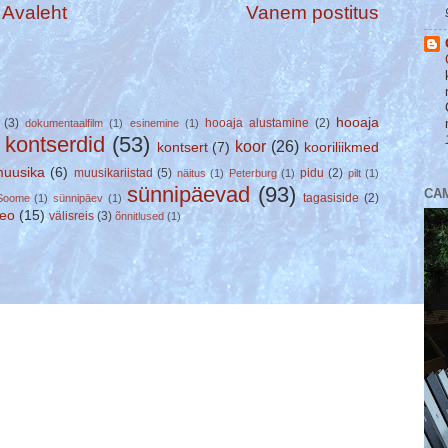
Avaleht
Vanem postitus
hooaja
(3)
hooaja alustamine
(2)
dokumentaalfilm
(1)
esinemine
(1)
kontserdid
(53)
koor
(26)
kontsert
(7)
kooriliikmed
)
uusika
(6)
muusikariistad
(5)
pidu
(2)
näitus
(1)
Peterburg
(1)
pilt
(1)
sünnipäevad
(93)
CA
tagasiside
(2)
Soome
(1)
sünnipäev
(1)
deo
(15)
välisreis
(3)
õnnitlused
(1)