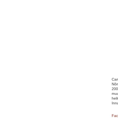
Cam
Nõm
200
muu
heli
Inn
Fac