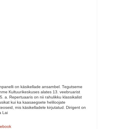
panelli on käsikellade ansambel. Tegutseme
me Kultuurikeskuses alates 13. veebruarist
5. a. Repertuaaris on nii rahulikku klassikalist
sikat kui ka kaasaegsete heliloojate
teoseid, mis käsikelladele kirjutatud. Dirigent on
a Lai
ebook