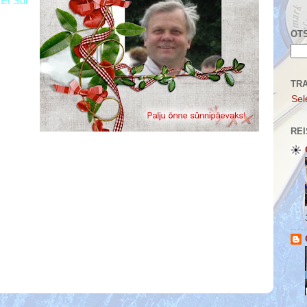
 Et Sul
OTS
TR
Sel
REI