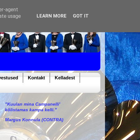
ser-agent
rate usage
LEARN MORE
GOT IT
vestused
Kontakt
Kelladest
"Kuulan mina Campanelli'
kõlistamas kampa kelli."
Margus Konnula (CONTRA)