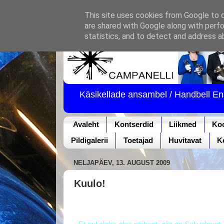
This site uses cookies from Google to de
are shared with Google along with perfo
statistics, and to detect and address a
Käsikellade ansambel / Handbell E
Avaleht
Kontserdid
Liikmed
Ko
Pildigalerii
Toetajad
Huvitavat
K
NELJAPÄEV, 13. AUGUST 2009
Kuulo!