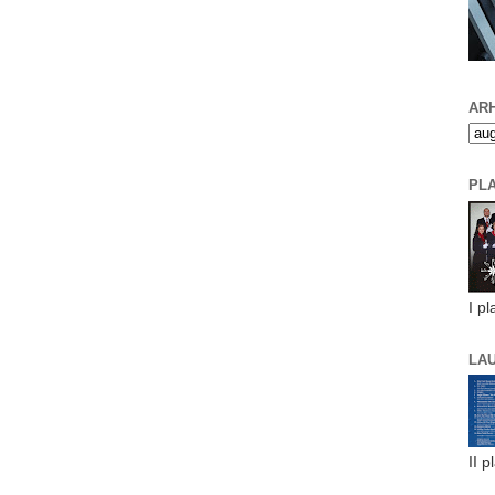
ARH
PL
I pl
LA
II p