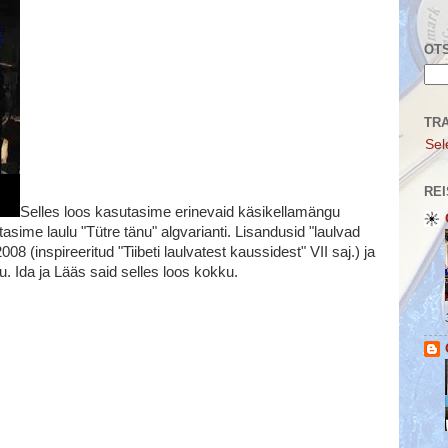
OTS
TR
Sel
REI
Selles loos kasutasime erinevaid käsikellamängu
tasime laulu "Tütre tänu" algvarianti. Lisandusid "laulvad
08 (inspireeritud "Tiibeti laulvatest kaussidest" VII saj.) ja
u. Ida ja Lääs said selles loos kokku.