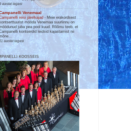
9 aastat tagasi
Campanelli Venemaal
Campanelli reisi järelkajad
-
Meie erakordsest
kontserttuurist mööda Venemaa suurlinnu on
möödunud juba pea pool kuud. Rõõmu teeb, et
Campanelli kontserdid leidsid kajastamist nii
mõne...
11 aastat tagasi
MPANELLI KOOSSEIS