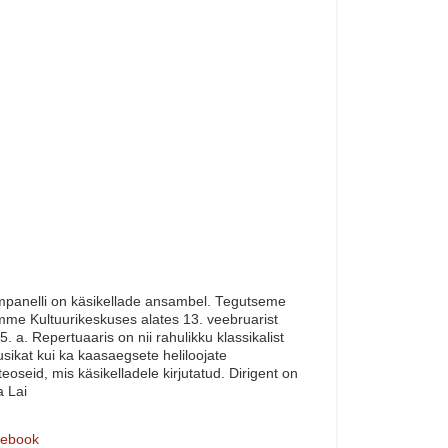
panelli on käsikellade ansambel. Tegutseme
me Kultuurikeskuses alates 13. veebruarist
5. a. Repertuaaris on nii rahulikku klassikalist
sikat kui ka kaasaegsete heliloojate
teoseid, mis käsikelladele kirjutatud. Dirigent on
a Lai
ebook