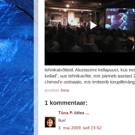
tehnikatvõtteid. Alustasime kellapuust, kus esi
kellad", uus tehnikavõte, mis pärineb aastast 20
chimed'e ostinaato, mis imiteerib torupillimäng
postitas
Inna
1 kommentaar:
Tiina P.
ütles ...
Ilus!
3. mai 2009, kell 23:52