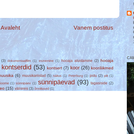
Avaleht
Vanem postitus
CA
hooaja
(3)
hooaja alustamine
(2)
dokumentaalfilm
(1)
esinemine
(1)
kontserdid
(53)
koor
(26)
kontsert
(7)
kooriliikmed
)
uusika
(6)
muusikariistad
(5)
pidu
(2)
näitus
(1)
Peterburg
(1)
pilt
(1)
sünnipäevad
(93)
tagasiside
(2)
Soome
(1)
sünnipäev
(1)
deo
(15)
välisreis
(3)
õnnitlused
(1)