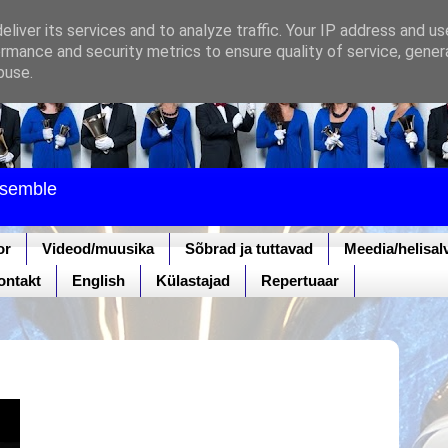
liver its services and to analyze traffic. Your IP address and u
rmance and security metrics to ensure quality of service, gene
buse.
nsemble
or
Videod/muusika
Sõbrad ja tuttavad
Meedia/helisal
ontakt
English
Külastajad
Repertuaar