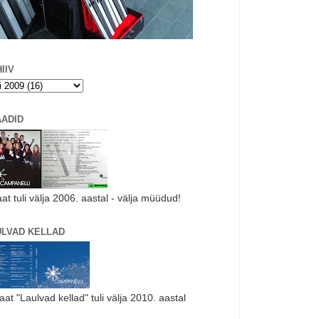
IIV
AADID
aat tuli välja 2006. aastal - välja müüdud!
ULVAD KELLAD
laat "Laulvad kellad" tuli välja 2010. aastal