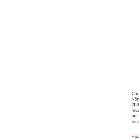
Cam
Nõm
200
muu
heli
Inn
Fac