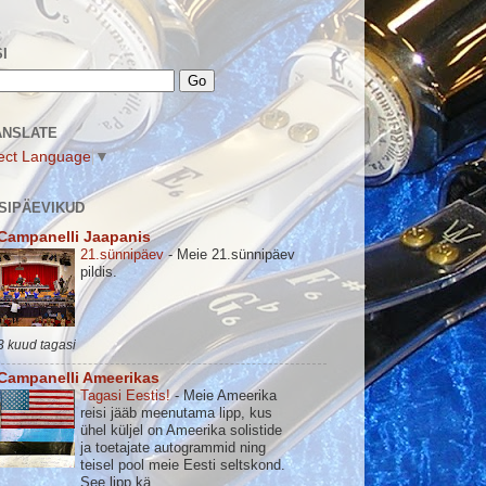
I
ANSLATE
ect Language
▼
SIPÄEVIKUD
Campanelli Jaapanis
21.sünnipäev
-
Meie 21.sünnipäev
pildis.
3 kuud tagasi
Campanelli Ameerikas
Tagasi Eestis!
-
Meie Ameerika
reisi jääb meenutama lipp, kus
ühel küljel on Ameerika solistide
ja toetajate autogrammid ning
teisel pool meie Eesti seltskond.
See lipp kä...