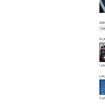
ARH
PL
I pl
LA
II p