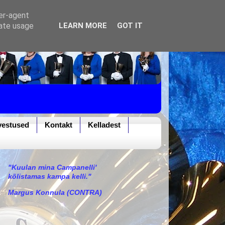
ser-agent
rate usage
LEARN MORE
GOT IT
vestused
Kontakt
Kelladest
"Kuulan mina Campanelli'
kõlistamas kampa kelli."
Margus Konnula (CONTRA)