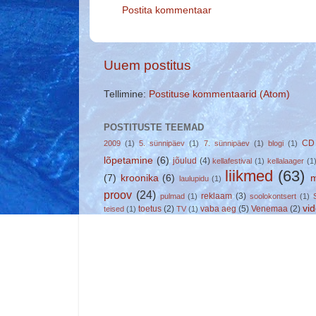
Postita kommentaar
Uuem postitus
Tellimine:
Postituse kommentaarid (Atom)
POSTITUSTE TEEMAD
CD
2009
(1)
5. sünnipäev
(1)
7. sünnipäev
(1)
blogi
(1)
lõpetamine
(6)
jõulud
(4)
kellafestival
(1)
kellalaager
(1
liikmed
(63)
(7)
kroonika
(6)
m
laulupidu
(1)
proov
(24)
reklaam
(3)
pulmad
(1)
soolokontsert
(1)
vi
toetus
(2)
vaba aeg
(5)
Venemaa
(2)
teised
(1)
TV
(1)