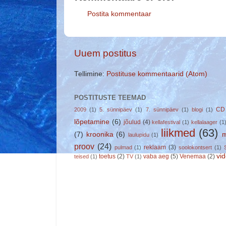
Postita kommentaar
Uuem postitus
Tellimine:
Postituse kommentaarid (Atom)
POSTITUSTE TEEMAD
CD
2009
(1)
5. sünnipäev
(1)
7. sünnipäev
(1)
blogi
(1)
lõpetamine
(6)
jõulud
(4)
kellafestival
(1)
kellalaager
(1
liikmed
(63)
(7)
kroonika
(6)
m
laulupidu
(1)
proov
(24)
reklaam
(3)
pulmad
(1)
soolokontsert
(1)
vi
toetus
(2)
vaba aeg
(5)
Venemaa
(2)
teised
(1)
TV
(1)