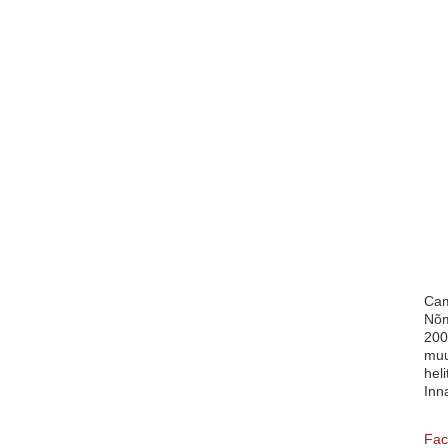
Cam
Nõm
200
muu
heli
Inn
Fac