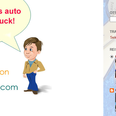
OTS
TR
Sel
REI