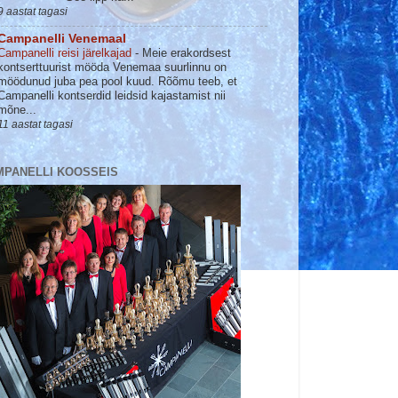
9 aastat tagasi
Campanelli Venemaal
Campanelli reisi järelkajad
-
Meie erakordsest
kontserttuurist mööda Venemaa suurlinnu on
möödunud juba pea pool kuud. Rõõmu teeb, et
Campanelli kontserdid leidsid kajastamist nii
mõne...
11 aastat tagasi
MPANELLI KOOSSEIS