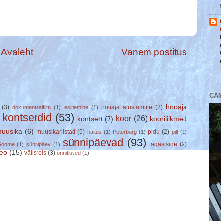
Avaleht
Vanem postitus
CA
hooaja
(3)
hooaja alustamine
(2)
dokumentaalfilm
(1)
esinemine
(1)
kontserdid
(53)
koor
(26)
kontsert
(7)
kooriliikmed
)
uusika
(6)
muusikariistad
(5)
pidu
(2)
näitus
(1)
Peterburg
(1)
pilt
(1)
sünnipäevad
(93)
tagasiside
(2)
Soome
(1)
sünnipäev
(1)
deo
(15)
välisreis
(3)
õnnitlused
(1)