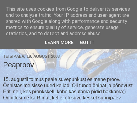
This site uses cookies from Google to deliver its services
and to analyze traffic. Your IP address and user-agent are
shared with Google along with performance and security
metrics to ensure quality of service, generate usage
Käsikellade ansambel / Handbell Ensemble
statistics, and to detect and address abuse.
▼
LEARN MORE
GOT IT
TEISIPÄEV, 19. AUGUST 2008
Peaproov
15. augustil toimus peale suvepuhkust esimene proov.
Õnnistasime sisse uued kellad. Oli tunda õhinat ja põnevust.
Eriti neil, kes pronkskelli kohe kasutama pidid hakkama;)
Õnnitlesime ka Riinat, kellel oli suve keskel sünnipäev.