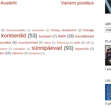
Avaleht
Vanem postitus
ARH
hooaja
(3)
hooaja alustamine
(2)
dokumentaalfilm
(1)
esinemine
(1)
kontserdid
(53)
koor
(26)
kontsert
(7)
kooriliikmed
)
PL
uusika
(6)
muusikariistad
(5)
pidu
(2)
näitus
(1)
Peterburg
(1)
pilt
(1)
sünnipäevad
(93)
tagasiside
(2)
Soome
(1)
sünnipäev
(1)
deo
(15)
välisreis
(3)
õnnitlused
(1)
I pl
LA
II p