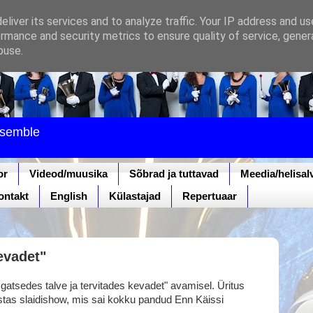
liver its services and to analyze traffic. Your IP address and u
rmance and security metrics to ensure quality of service, gene
buse.
nsemble
or
Videod/muusika
Sõbrad ja tuttavad
Meedia/helisal
ontakt
English
Külastajad
Repertuaar
kevadet"
Igatsedes talve ja tervitades kevadet" avamisel. Üritus
stas slaidishow, mis sai kokku pandud Enn Käissi