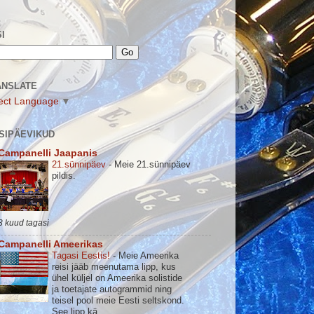
I
ANSLATE
ect Language
▼
SIPÄEVIKUD
Campanelli Jaapanis
21.sünnipäev
-
Meie 21.sünnipäev
pildis.
3 kuud tagasi
Campanelli Ameerikas
Tagasi Eestis!
-
Meie Ameerika
reisi jääb meenutama lipp, kus
ühel küljel on Ameerika solistide
ja toetajate autogrammid ning
teisel pool meie Eesti seltskond.
See lipp kä...