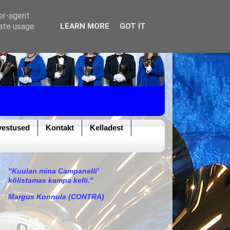
ser-agent
rate usage
LEARN MORE
GOT IT
vestused
Kontakt
Kelladest
"Kuulan mina Campanelli'
kõlistamas kampa kelli."
Margus Konnula (CONTRA)