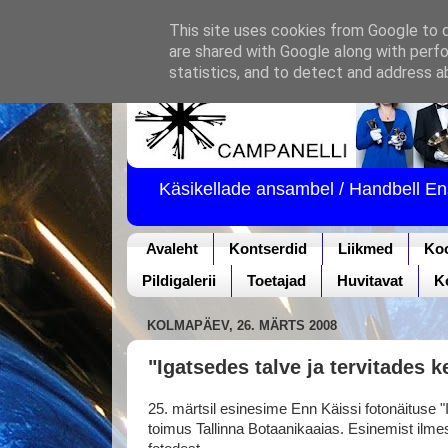
This site uses cookies from Google to de
are shared with Google along with perfo
statistics, and to detect and address a
Käsikellade ansambel / Handbell E
Avaleht
Kontserdid
Liikmed
Ko
Pildigalerii
Toetajad
Huvitavat
K
KOLMAPÄEV, 26. MÄRTS 2008
"Igatsedes talve ja tervitades 
25. märtsil esinesime Enn Käissi fotonäituse "
toimus Tallinna Botaanikaaias. Esinemist ilme