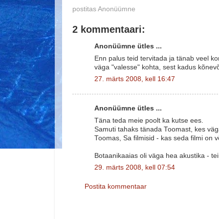
postitas
Anonüümne
2 kommentaari:
Anonüümne ütles ...
Enn palus teid tervitada ja tänab veel k
väga "valesse" kohta, sest kadus kõnevõi
27. märts 2008, kell 16:47
Anonüümne ütles ...
Täna teda meie poolt ka kutse ees.
Samuti tahaks tänada Toomast, kes väga 
Toomas, Sa filmisid - kas seda filmi on 
Botaanikaaias oli väga hea akustika - tei
29. märts 2008, kell 07:54
Postita kommentaar