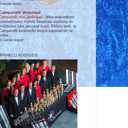
9 aastat tagasi
Campanelli Venemaal
Campanelli reisi järelkajad
-
Meie erakordsest
kontserttuurist mööda Venemaa suurlinnu on
möödunud juba pea pool kuud. Rõõmu teeb, et
Campanelli kontserdid leidsid kajastamist nii
mõne...
11 aastat tagasi
MPANELLI KOOSSEIS