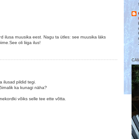
ord ilusa muusika eest. Nagu ta ütles: see muusika läks
me.See oli liiga ilus!
CA
ilusad pildid tegi.
võimalik ka kunagi näha?
nekordki võiks selle tee ette võtta.