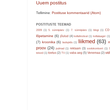
Uuem postitus
Tellimine:
Postituse kommentaarid (Atom)
POSTITUSTE TEEMAD
CD
2009
(1)
5. sünnipäev
(1)
7. sünnipäev
(1)
blogi
(1)
lõpetamine
(6)
jõulud
(4)
kellafestival
(1)
kellalaager
(1
liikmed
(63)
(7)
kroonika
(6)
m
laulupidu
(1)
proov
(24)
reklaam
(3)
pulmad
(1)
soolokontsert
(1)
vi
toetus
(2)
vaba aeg
(5)
Venemaa
(2)
teised
(1)
TV
(1)