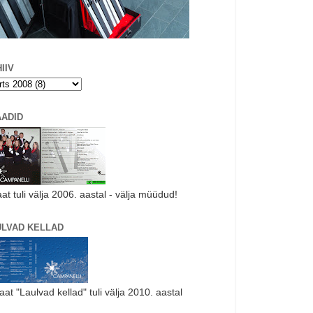
IIV
AADID
aat tuli välja 2006. aastal - välja müüdud!
ULVAD KELLAD
laat "Laulvad kellad" tuli välja 2010. aastal