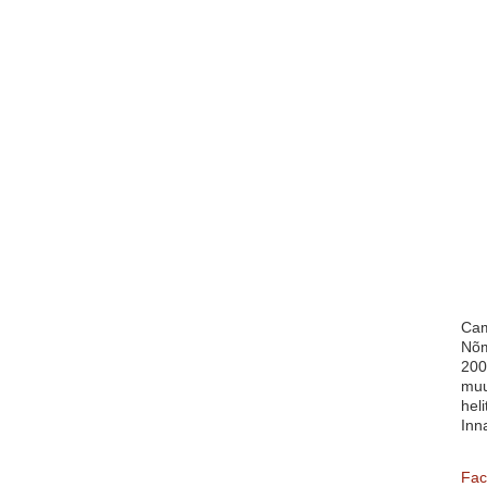
Cam
Nõm
200
muu
heli
Inn
Fac