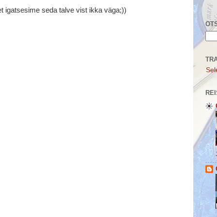
t igatsesime seda talve vist ikka väga;))
OTS
TR
Sel
REI