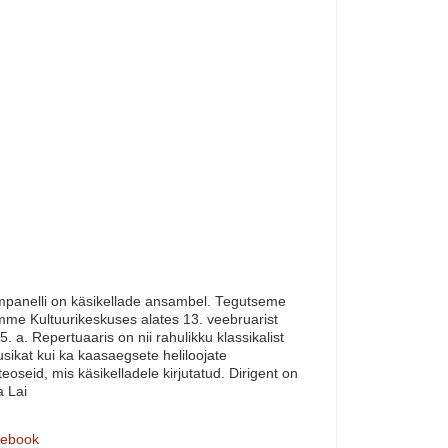
panelli on käsikellade ansambel. Tegutseme
me Kultuurikeskuses alates 13. veebruarist
5. a. Repertuaaris on nii rahulikku klassikalist
sikat kui ka kaasaegsete heliloojate
teoseid, mis käsikelladele kirjutatud. Dirigent on
a Lai
ebook