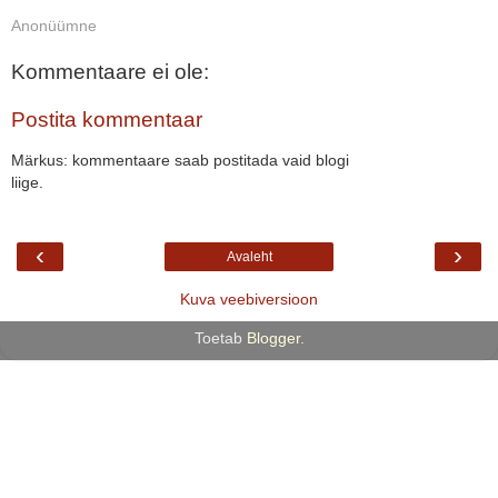
Anonüümne
Kommentaare ei ole:
Postita kommentaar
Märkus: kommentaare saab postitada vaid blogi
liige.
‹
›
Avaleht
Kuva veebiversioon
Toetab
Blogger
.