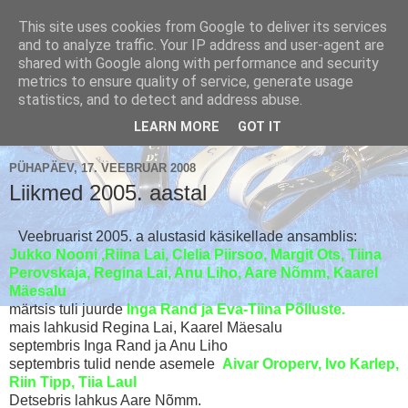
This site uses cookies from Google to deliver its services
and to analyze traffic. Your IP address and user-agent are
shared with Google along with performance and security
metrics to ensure quality of service, generate usage
Käsikellade ansambel / Handbell Ensemble
statistics, and to detect and address abuse.
▼
LEARN MORE
GOT IT
PÜHAPÄEV, 17. VEEBRUAR 2008
Liikmed 2005. aastal
Veebruarist 2005. a alustasid käsikellade ansamblis:
Jukko Nooni ,Riina Lai, Clelia Piirsoo, Margit Ots, Tiina
Perovskaja, Regina Lai, Anu Liho, Aare Nõmm, Kaarel
Mäesalu
märtsis tuli juurde
Inga Rand ja Eva-Tiina Põlluste.
mais lahkusid Regina Lai, Kaarel Mäesalu
septembris Inga Rand ja Anu Liho
septembris tulid nende asemele
Aivar Oroperv, Ivo Karlep,
Riin Tipp, Tiia Laul
Detsebris lahkus Aare Nõmm.